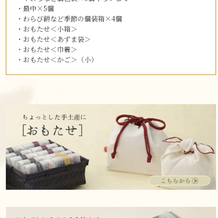
・最中×5個
・わらび餅など季節の個装箱×4個
・おもたせ＜小箱＞
・おもたせ＜あずま袋＞
・おもたせ＜巾着＞
・おもたせ＜かご＞（小）