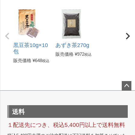
黒豆茶10g×10
あずき茶270g
包
販売価格
¥
972
税込
販売価格
¥
648
税込
ペー
ジト
ップ
送料
へ
１配送先につき、税込5,400円以上で送料無料