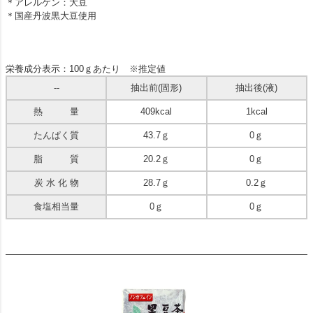
＊アレルゲン：大豆
＊国産丹波黒大豆使用
栄養成分表示：100ｇあたり ※推定値
--
抽出前(固形)
抽出後(液)
熱 量
409kcal
1kcal
たんぱく質
43.7ｇ
0ｇ
脂 質
20.2ｇ
0ｇ
炭 水 化 物
28.7ｇ
0.2ｇ
食塩相当量
0ｇ
0ｇ