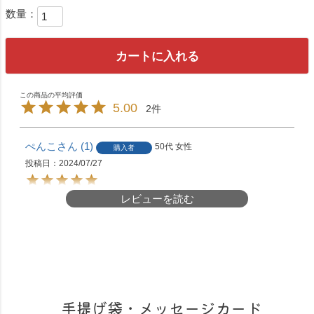
カートに入れる
5.00
2
ぺんこ
1
50代
女性
購入者
投稿日
2024/07/27
レビューを読む
年末の催事で購入後。素材をいかす美味しさには
まり今年から季節毎に通販注文開始。その時に季
節のおすすめを購入してますが今のところハズレ
なし。おすすめです。
手提げ袋・メッセージカード