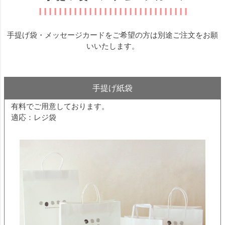
コアラ
1
非公開
購入者
投稿日
2017/05/19
手提げ袋・メッセージカードをご希望の方は別途ご注文をお願
いいたします。
毎日美味しく家族全員でいただいています。
手提げ紙袋
すべてのレビューを見る
有料でご用意しております。
レビューを書く
適応：レジ袋