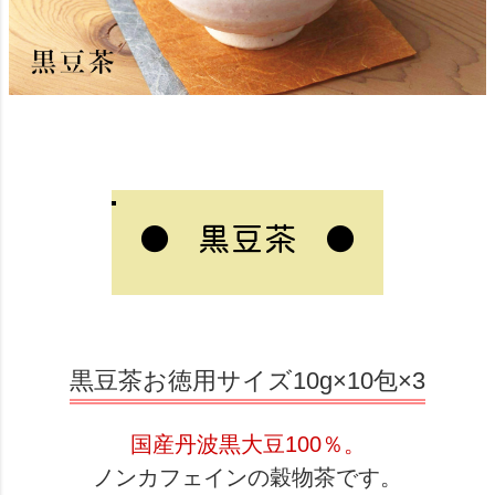
●
●
黒豆茶
黒豆茶お徳用サイズ10g×10包×3
国産丹波黒大豆100％。
ノンカフェインの穀物茶です。