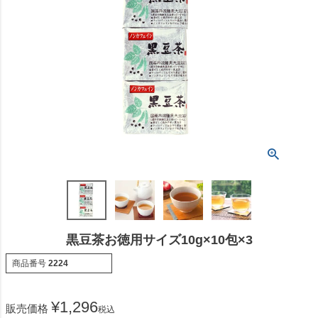
黒豆茶お徳用サイズ10g×10包×3
商品番号
2224
¥
1,296
販売価格
税込