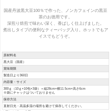
国産丹波黒大豆100％で作った、ノンカフェインの黒豆
茶のお徳用です。
深煎り焙煎で味わい深く、香ばしく仕上げました。
煮出しタイプの便利なティーバッグ入り。ホットでもア
イスでもどうぞ。
原材料名
黒大豆（国産）
賞味期限
製造日より360日
内容量・サイズ
300ｇ（10ｇ×10包×3袋）＝縦28cm×横11.5cm×高さ6cm
※袋にチャックはついておりません
保存方法
直射日光・高温多湿の場所を避けて保存してください。