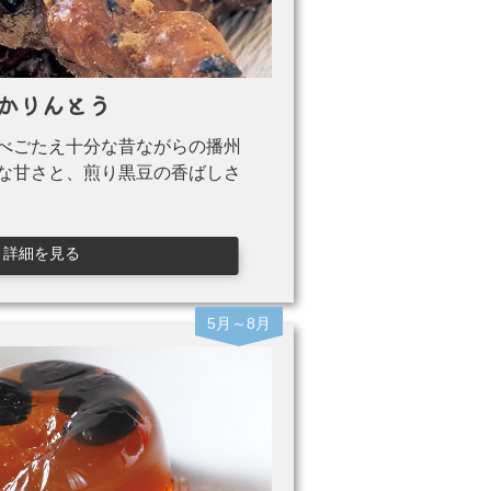
かりんとう
べごたえ十分な昔ながらの播州
な甘さと、煎り黒豆の香ばしさ
詳細を見る
5月～8月