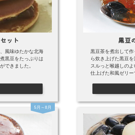
個セット
黒豆
、風味ゆたかな北海
黒豆茶を煮出して作
煮黒豆をたっぷりは
ら炊き上げた黒豆を
ができました。
スルっと喉越しのよ
仕上げた和風ゼリー
5月～8月