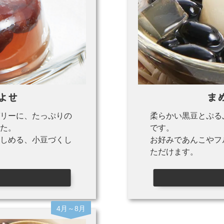
よせ
ま
リーに、たっぷりの
柔らかい黒豆とぷる
た。
です。
しめる、小豆づくし
お好みであんこやフ
ただけます。
4月～8月