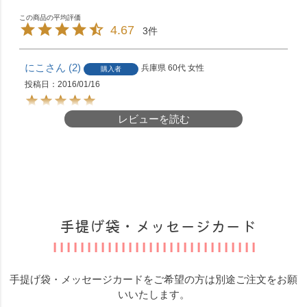
4.67
3
にこ
2
兵庫県
60代
女性
購入者
投稿日
2016/01/16
レビューを読む
お歳暮で送ったのですが豆の味がしていて美味し
くて体に良さそうとコメントいただきました。送
って良かったなと思いました。
まめまめ
1
茨城県
女性
手提げ袋・メッセージカード
投稿日
2009/07/15
手提げ袋・メッセージカードをご希望の方は別途ご注文をお願
見た目と違ってサクサクパリパリ♪思ったよりも甘
いいたします。
くて、でも豆の食感もちゃんとあって・・・かな