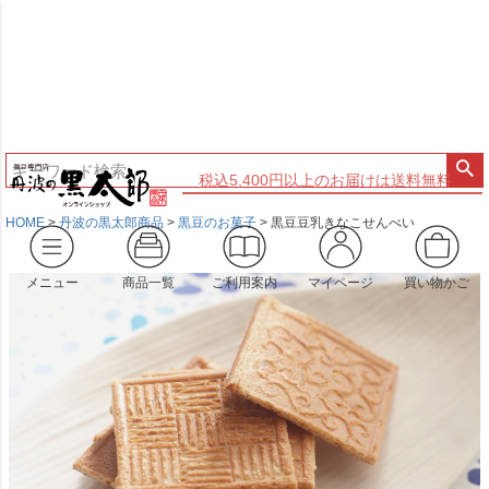
税込5,400円以上のお届けは送料無料
HOME
丹波の黒太郎商品
黒豆のお菓子
黒豆豆乳きなこせんべい
メニュー
商品一覧
ご利用案内
マイページ
買い物かご