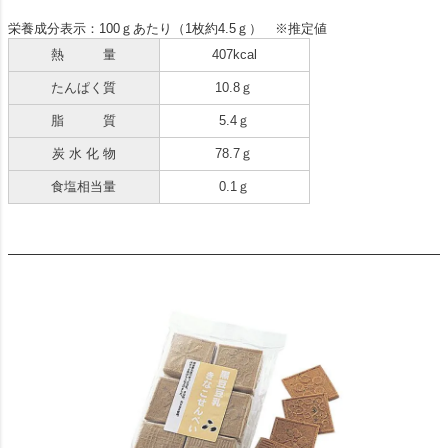
栄養成分表示：100ｇあたり（1枚約4.5ｇ） ※推定値
熱 量
407kcal
たんぱく質
10.8ｇ
脂 質
5.4ｇ
炭 水 化 物
78.7ｇ
食塩相当量
0.1ｇ