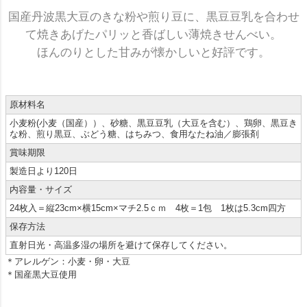
国産丹波黒大豆のきな粉や煎り豆に、黒豆豆乳を合わせ
て焼きあげたパリッと香ばしい薄焼きせんべい。
ほんのりとした甘みが懐かしいと好評です。
原材料名
小麦粉(小麦（国産））、砂糖、黒豆豆乳（大豆を含む）、鶏卵、黒豆き
な粉、煎り黒豆、ぶどう糖、はちみつ、食用なたね油／膨張剤
賞味期限
製造日より120日
内容量・サイズ
24枚入＝縦23cm×横15cm×マチ2.5ｃｍ 4枚＝1包 1枚は5.3cm四方
保存方法
直射日光・高温多湿の場所を避けて保存してください。
＊アレルゲン：小麦・卵・大豆
＊国産黒大豆使用