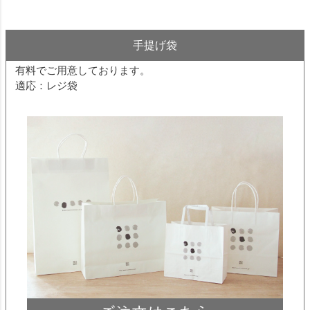
りおいしいです☆職場の子達も「おいしい！」と
喜んで食べてました♪
手提げ袋
有料でご用意しております。
まめこ
1
東京都
購入者
適応：レジ袋
投稿日
2009/06/06
瓦せんべいみたいな…でも硬くなく薄くて食べや
すく、見た目もお味も上品で、お茶うけにいいで
すね。息子にあげたら「これ、ウマっ！」ともの
すごい勢いでパリパリパリ…思わず残りをすべて
隠しました（笑）
すべてのレビューを見る
レビューを書く