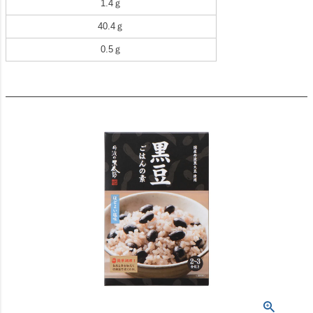
1.4ｇ
40.4ｇ
0.5ｇ