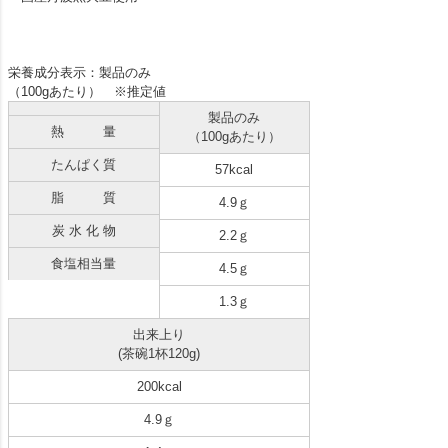
栄養成分表示：製品のみ
（100gあたり） ※推定値
製品のみ
熱 量
（100gあたり）
たんぱく質
57kcal
脂 質
4.9ｇ
炭 水 化 物
2.2ｇ
食塩相当量
4.5ｇ
1.3ｇ
出来上り
(茶碗1杯120g)
200kcal
4.9ｇ