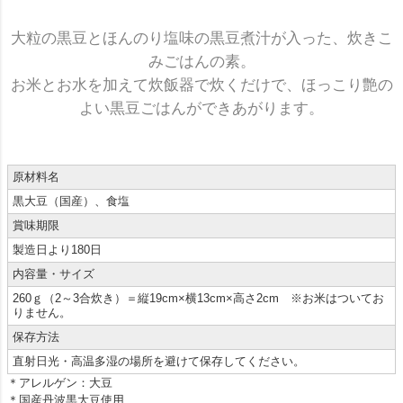
大粒の黒豆とほんのり塩味の黒豆煮汁が入った、炊きこ
みごはんの素。
お米とお水を加えて炊飯器で炊くだけで、ほっこり艶の
よい黒豆ごはんができあがります。
原材料名
黒大豆（国産）、食塩
賞味期限
製造日より180日
内容量・サイズ
260ｇ（2～3合炊き）＝縦19cm×横13cm×高さ2cm ※お米はついてお
りません。
保存方法
直射日光・高温多湿の場所を避けて保存してください。
＊アレルゲン：大豆
＊国産丹波黒大豆使用