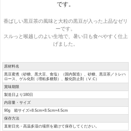
です。
香ばしい黒豆茶の風味と大粒の黒豆が入った上品なゼリ
ーです。
スルっと喉越しのよい生地で、暑い日も食べやすく仕上
げました。
原材料名
黒豆蜜煮（砂糖、黒大豆、食塩）（国内製造）、砂糖、黒豆茶／トレハ
ロース、ゲル化剤（増粘多糖類）、酸化防止剤（Ⅴ.Ⅽ）
賞味期限
製造日より180日
内容量・サイズ
90g 箱サイズ=8.5cm×8.5cm×4.5cm
保存方法
直射日光・高温多湿の場所を避けて保存してください。