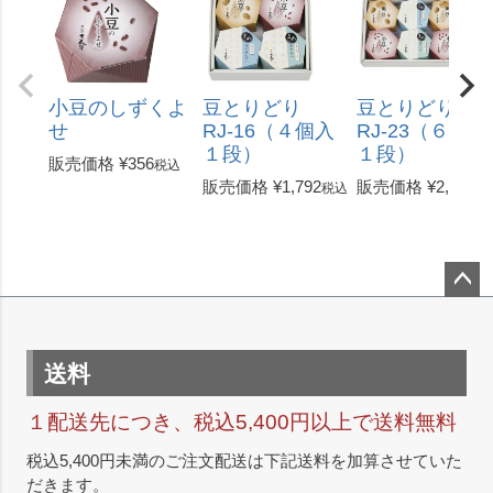
小豆のしずくよ
豆とりどり
豆とりどり
せ
RJ-16（４個入
RJ-23（６個入
１段）
１段）
販売価格
¥
356
税込
販売価格
¥
1,792
販売価格
¥
2,559
税込
税
ペー
ジト
ップ
送料
へ
１配送先につき、税込5,400円以上で送料無料
税込5,400円未満のご注文配送は下記送料を加算させていた
だきます。