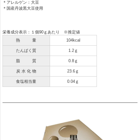
＊アレルゲン：大豆
＊国産丹波黒大豆使用
栄養成分表示：１個90ｇあたり ※推定値
熱 量
104kcal
たんぱく質
1.2ｇ
脂 質
0.8ｇ
炭 水 化 物
23.6ｇ
食塩相当量
0.04ｇ