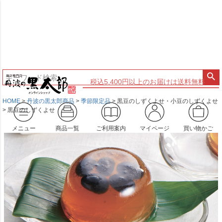
税込5,400円以上のお届けは送料無料
HOME
丹波の黒太郎商品
季節限定品
黒豆のしずくよせ・小豆のしずくよせ
黒豆のしずくよせ
メニュー
商品一覧
ご利用案内
マイページ
買い物かご