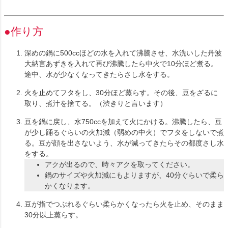
●作り方
深めの鍋に500ccほどの水を入れて沸騰させ、水洗いした丹波
大納言あずきを入れて再び沸騰したら中火で10分ほど煮る。
途中、水が少なくなってきたらさし水をする。
火を止めてフタをし、30分ほど蒸らす。その後、豆をざるに
取り、煮汁を捨てる。（渋きりと言います）
豆を鍋に戻し、水750ccを加えて火にかける。沸騰したら、豆
が少し踊るぐらいの火加減（弱めの中火）でフタをしないで煮
る。豆が顔を出さないよう、水が減ってきたらその都度さし水
をする。
アクが出るので、時々アクを取ってください。
鍋のサイズや火加減にもよりますが、40分ぐらいで柔ら
かくなります。
豆が指でつぶれるぐらい柔らかくなったら火を止め、そのまま
30分以上蒸らす。