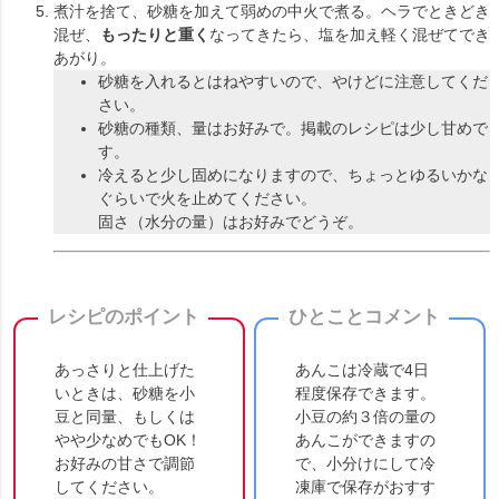
煮汁を捨て、砂糖を加えて弱めの中火で煮る。ヘラでときどき
混ぜ、
もったりと重く
なってきたら、塩を加え軽く混ぜてでき
あがり。
砂糖を入れるとはねやすいので、やけどに注意してくだ
さい。
砂糖の種類、量はお好みで。掲載のレシピは少し甘めで
す。
冷えると少し固めになりますので、ちょっとゆるいかな
ぐらいで火を止めてください。
固さ（水分の量）はお好みでどうぞ。
レシピのポイント
ひとことコメント
あっさりと仕上げた
あんこは冷蔵で4日
いときは、砂糖を小
程度保存できます。
豆と同量、もしくは
小豆の約３倍の量の
やや少なめでもOK！
あんこができますの
お好みの甘さで調節
で、小分けにして冷
してください。
凍庫で保存がおすす