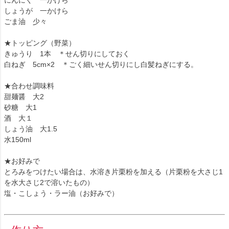
しょうが 一かけら
ごま油 少々
★トッピング（野菜）
きゅうり 1本 ＊せん切りにしておく
白ねぎ 5cm×2 ＊ごく細いせん切りにし白髪ねぎにする。
★合わせ調味料
甜麺醤 大2
砂糖 大1
酒 大１
しょう油 大1.5
水150ml
★お好みで
とろみをつけたい場合は、水溶き片栗粉を加える（片栗粉を大さじ1
を水大さじ2で溶いたもの）
塩・こしょう・ラー油（お好みで）