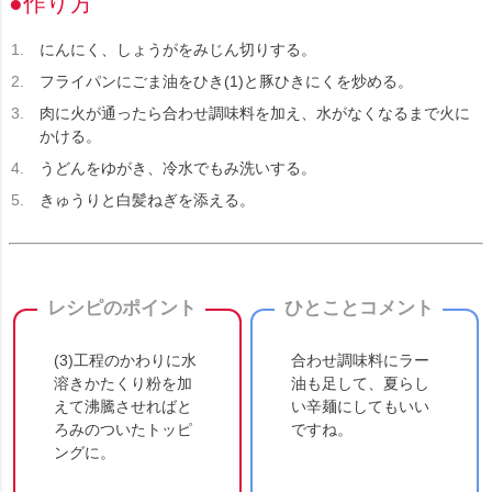
●作り方
にんにく、しょうがをみじん切りする。
フライパンにごま油をひき(1)と豚ひきにくを炒める。
肉に火が通ったら合わせ調味料を加え、水がなくなるまで火に
かける。
うどんをゆがき、冷水でもみ洗いする。
きゅうりと白髪ねぎを添える。
レシピのポイント
ひとことコメント
(3)工程のかわりに水
合わせ調味料にラー
溶きかたくり粉を加
油も足して、夏らし
えて沸騰させればと
い辛麺にしてもいい
ろみのついたトッピ
ですね。
ングに。