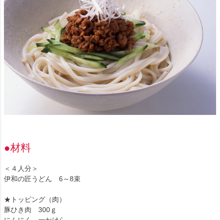
●材料
＜４人分＞
伊和の匠うどん 6～8束
★トッピング（肉）
豚ひき肉 300ｇ
にんにく 一かけら