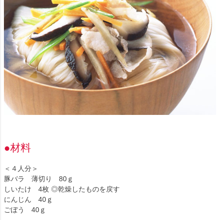
●材料
＜４人分＞
豚バラ 薄切り 80ｇ
しいたけ 4枚 ◎乾燥したものを戻す
にんじん 40ｇ
ごぼう 40ｇ