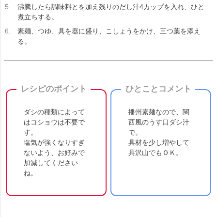
沸騰したら調味料とを加え残りのだし汁4カップを入れ、ひと
煮立ちする。
素麺、つゆ、具を器に盛り、こしょうをかけ、三つ葉を添え
る。
レシピのポイント
ひとことコメント
ダシの種類によって
播州素麺なので、関
はコショウは不要で
西風のうす口ダシ汁
す。
で。
塩気が強くなりすぎ
具材を少し増やして
ないよう、お好みで
具沢山でもＯＫ。
加減してください
ね。